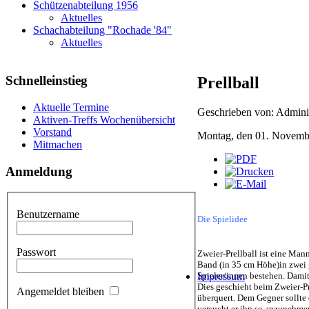
Schützenabteilung 1956
Aktuelles
Schachabteilung "Rochade '84"
Aktuelles
Schnelleinstieg
Prellball
Aktuelle Termine
Geschrieben von: Adminis
Aktiven-Treffs Wochenübersicht
Vorstand
Montag, den 01. Novemb
Mitmachen
Anmeldung
Benutzername
Die Spielidee
Passwort
Zweier-Prellball ist eine Man
Band (in 35 cm Höhe)in zwei g
Spieler/innen bestehen. Dami
Impressum
Dies geschieht beim Zweier-Pr
Angemeldet bleiben
überquert. Dem Gegner sollte
versucht er ihn so anzunehmen