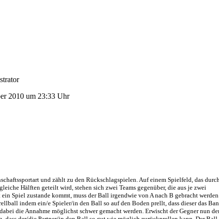
trator
er 2010 um 23:33 Uhr
nschaftssportart und zählt zu den Rückschlagspielen. Auf einem Spielfeld, das durc
leiche Hälften geteilt wird, stehen sich zwei Teams gegenüber, die aus je zwei
t ein Spiel zustande kommt, muss der Ball irgendwie von A nach B gebracht werden
ellball indem ein/e Spieler/in den Ball so auf den Boden prellt, dass dieser das Ba
 dabei die Annahme möglichst schwer gemacht werden. Erwischt der Gegner nun de
, dass der/die Partner/in den Ball so gut wie möglich zurückprellen kann. Der Ball