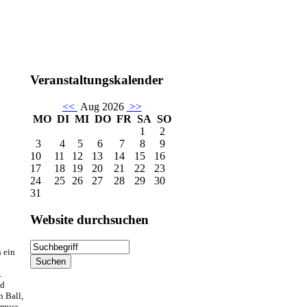
Veranstaltungskalender
<<
Aug 2026
>>
MO
DI
MI
DO
FR
SA
SO
1
2
3
4
5
6
7
8
9
10
11
12
13
14
15
16
17
18
19
20
21
22
23
24
25
26
27
28
29
30
31
Website
durchsuchen
h ein
.
nd
n Ball,
 muss