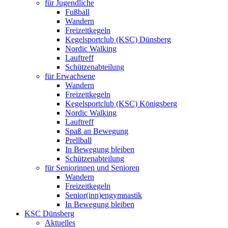
für Jugendliche
Fußball
Wandern
Freizeitkegeln
Kegelsportclub (KSC) Dünsberg
Nordic Walking
Lauftreff
Schützenabteilung
für Erwachsene
Wandern
Freizeitkegeln
Kegelsportclub (KSC) Königsberg
Nordic Walking
Lauftreff
Spaß an Bewegung
Prellball
In Bewegung bleiben
Schützenabteilung
für Seniorinnen und Senioren
Wandern
Freizeitkegeln
Senior(inn)engymnastik
In Bewegung bleiben
KSC Dünsberg
Aktuelles