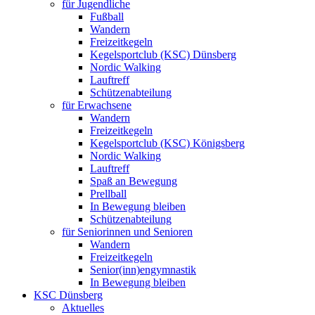
für Jugendliche
Fußball
Wandern
Freizeitkegeln
Kegelsportclub (KSC) Dünsberg
Nordic Walking
Lauftreff
Schützenabteilung
für Erwachsene
Wandern
Freizeitkegeln
Kegelsportclub (KSC) Königsberg
Nordic Walking
Lauftreff
Spaß an Bewegung
Prellball
In Bewegung bleiben
Schützenabteilung
für Seniorinnen und Senioren
Wandern
Freizeitkegeln
Senior(inn)engymnastik
In Bewegung bleiben
KSC Dünsberg
Aktuelles