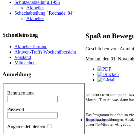
Schützenabteilung 1956
Aktuelles
Schachabteilung "Rochade '84"
Aktuelles
Schnelleinstieg
Spaß an Beweg
Aktuelle Termine
Geschrieben von: Adminis
Aktiven-Treffs Wochenübersicht
Vorstand
Montag, den 01. Novemb
Mitmachen
Anmeldung
Benutzername
Seit 2003 trifft sich jeden 
Motto „ Tust du was, dann has
Passwort
Das Programm ist dabei so vie
Koordinationsübungen, Ausda
Impressum
unser 75-Minuten-Angebot.
Angemeldet bleiben