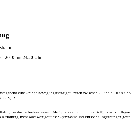
ung
trator
er 2010 um 23:20 Uhr
Dienstagabend eine Gruppe bewegungsfreudiger Frauen zwischen 20 und 50 Jahren n
t du Spaß!".
lfältig wie die Teilnehmerinnen: Mit Spielen (mit und ohne Ball), Tanz, kniffligen
uertraining, mehr oder weniger fieser Gymnastik und Entspannungsübungen gestal