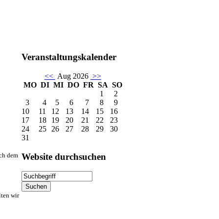
Veranstaltungskalender
<<
Aug 2026
>>
MO
DI
MI
DO
FR
SA
SO
1
2
3
4
5
6
7
8
9
10
11
12
13
14
15
16
17
18
19
20
21
22
23
24
25
26
27
28
29
30
31
Website
durchsuchen
ach dem
ten wir