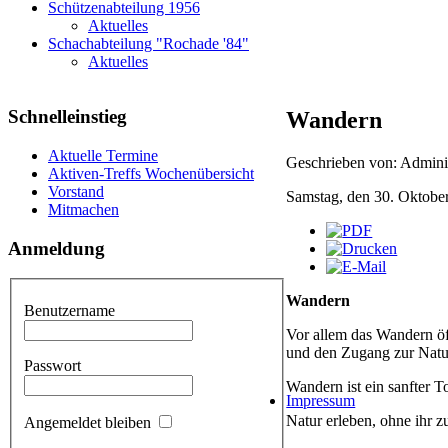
Schützenabteilung 1956
Aktuelles
Schachabteilung "Rochade '84"
Aktuelles
Schnelleinstieg
Wandern
Aktuelle Termine
Geschrieben von: Adminis
Aktiven-Treffs Wochenübersicht
Vorstand
Samstag, den 30. Oktobe
Mitmachen
Anmeldung
Wandern
Benutzername
Vor allem das Wandern öf
und den Zugang zur Natu
Passwort
Wandern ist ein sanfter 
Impressum
Natur erleben, ohne ihr z
Angemeldet bleiben