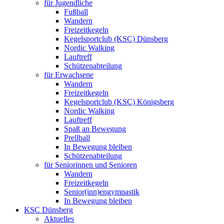
für Jugendliche
Fußball
Wandern
Freizeitkegeln
Kegelsportclub (KSC) Dünsberg
Nordic Walking
Lauftreff
Schützenabteilung
für Erwachsene
Wandern
Freizeitkegeln
Kegelsportclub (KSC) Königsberg
Nordic Walking
Lauftreff
Spaß an Bewegung
Prellball
In Bewegung bleiben
Schützenabteilung
für Seniorinnen und Senioren
Wandern
Freizeitkegeln
Senior(inn)engymnastik
In Bewegung bleiben
KSC Dünsberg
Aktuelles