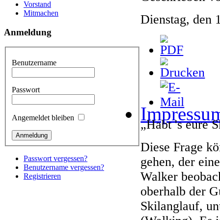
Vorstand
Mitmachen
Dienstag, den 
Anmeldung
Benutzername
Passwort
Impressu
Angemeldet bleiben
„Habt 's eure 
Diese Frage k
Passwort vergessen?
gehen, der ein
Benutzername vergessen?
Walker beobach
Registrieren
oberhalb der G
Skilanglauf, un