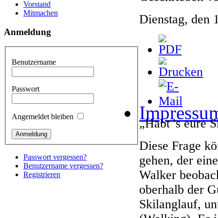
Vorstand
Mitmachen
Dienstag, den 
Anmeldung
Benutzername
Passwort
Impressu
Angemeldet bleiben
„Habt 's eure 
Diese Frage k
Passwort vergessen?
gehen, der ein
Benutzername vergessen?
Walker beobach
Registrieren
oberhalb der G
Skilanglauf, un