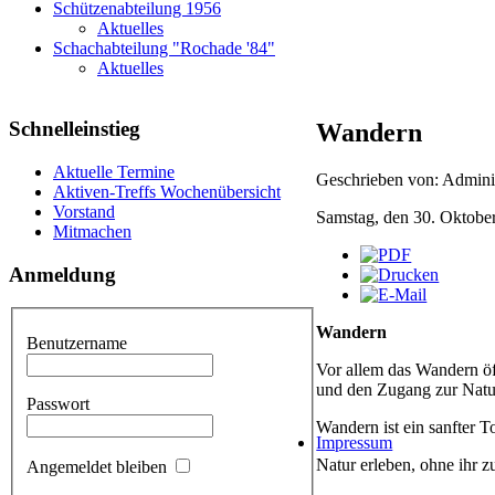
Schützenabteilung 1956
Aktuelles
Schachabteilung "Rochade '84"
Aktuelles
Schnelleinstieg
Wandern
Aktuelle Termine
Geschrieben von: Adminis
Aktiven-Treffs Wochenübersicht
Vorstand
Samstag, den 30. Oktobe
Mitmachen
Anmeldung
Wandern
Benutzername
Vor allem das Wandern öf
und den Zugang zur Natu
Passwort
Wandern ist ein sanfter 
Impressum
Natur erleben, ohne ihr z
Angemeldet bleiben