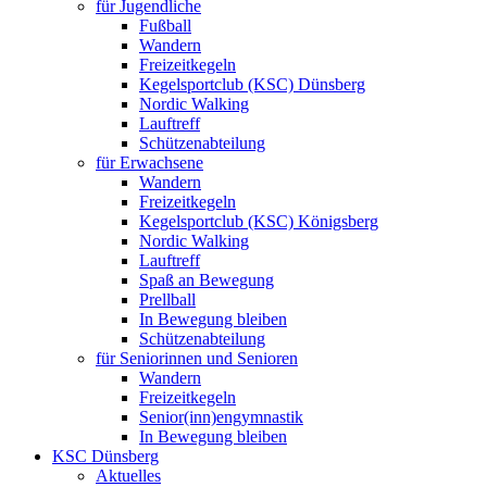
für Jugendliche
Fußball
Wandern
Freizeitkegeln
Kegelsportclub (KSC) Dünsberg
Nordic Walking
Lauftreff
Schützenabteilung
für Erwachsene
Wandern
Freizeitkegeln
Kegelsportclub (KSC) Königsberg
Nordic Walking
Lauftreff
Spaß an Bewegung
Prellball
In Bewegung bleiben
Schützenabteilung
für Seniorinnen und Senioren
Wandern
Freizeitkegeln
Senior(inn)engymnastik
In Bewegung bleiben
KSC Dünsberg
Aktuelles