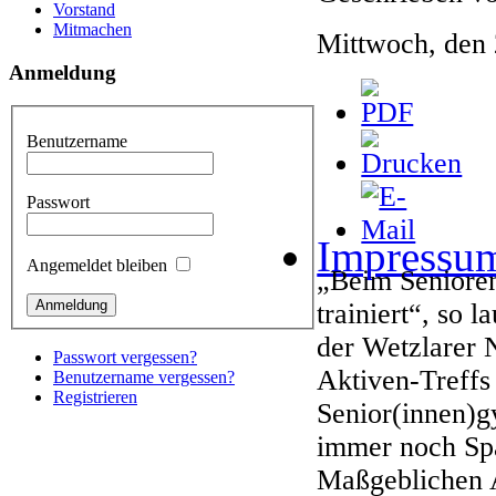
Vorstand
Mitmachen
Mittwoch, den
Anmeldung
Benutzername
Passwort
Impressu
Angemeldet bleiben
„Beim Seniore
trainiert“, so 
der Wetzlarer 
Passwort vergessen?
Aktiven-Treff
Benutzername vergessen?
Registrieren
Senior(innen)g
immer noch Spa
Maßgeblichen A