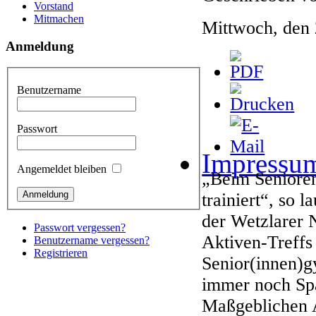
Vorstand
Mitmachen
Mittwoch, den
Anmeldung
Benutzername
Passwort
Impressu
Angemeldet bleiben
„Beim Seniore
trainiert“, so 
der Wetzlarer 
Passwort vergessen?
Aktiven-Treff
Benutzername vergessen?
Registrieren
Senior(innen)g
immer noch Spa
Maßgeblichen A