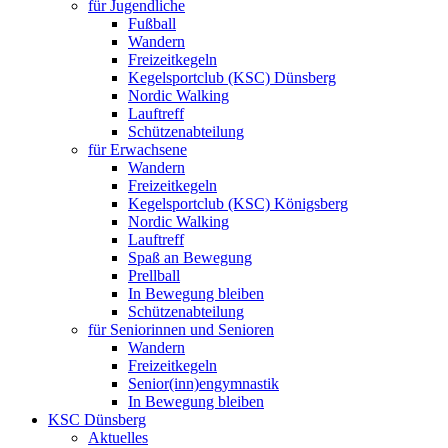
für Jugendliche
Fußball
Wandern
Freizeitkegeln
Kegelsportclub (KSC) Dünsberg
Nordic Walking
Lauftreff
Schützenabteilung
für Erwachsene
Wandern
Freizeitkegeln
Kegelsportclub (KSC) Königsberg
Nordic Walking
Lauftreff
Spaß an Bewegung
Prellball
In Bewegung bleiben
Schützenabteilung
für Seniorinnen und Senioren
Wandern
Freizeitkegeln
Senior(inn)engymnastik
In Bewegung bleiben
KSC Dünsberg
Aktuelles