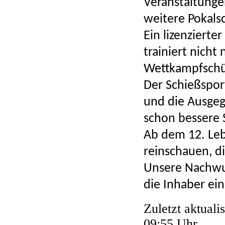
Veranstaltunge
weitere P
Ein lizenzierte
trainiert nicht
Wettkampfschü
Der Schießspor
und die Ausgeg
schon bessere 
Ab dem 12. Leb
reinschauen, d
Unsere Nachwu
die Inhaber ein
Zuletzt aktual
09:55 Uhr